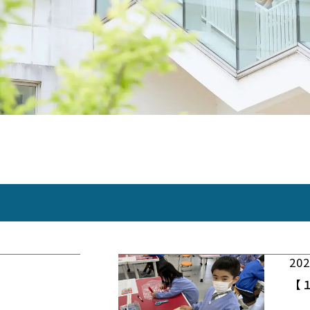
202
【