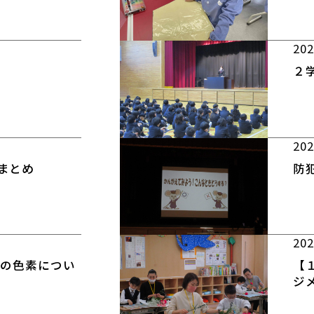
202
２
202
まとめ
防
202
物の色素につい
【
ジ