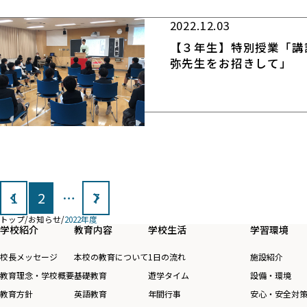
2022.12.03
【３年生】特別授業「講
弥先生をお招きして」
投
1
2
…
7
稿
トップ
/
お知らせ
/
2022年度
の
学校紹介
教育内容
学校生活
学習環境
ペ
校長メッセージ
本校の教育について
1日の流れ
施設紹介
ー
教育理念・学校概要
基礎教育
遊学タイム
設備・環境
ジ
教育方針
英語教育
年間行事
安心・安全対
送