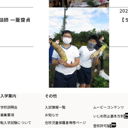
202
談師 一龍齋貞
【
入学案内
その他
学校説明会
入試情報一覧
ムービーコンテンツ
募集要項
お知らせ
いじめ防止基本方針
策
転入学試験について
在校児童保護者専用ページ
登校許可届