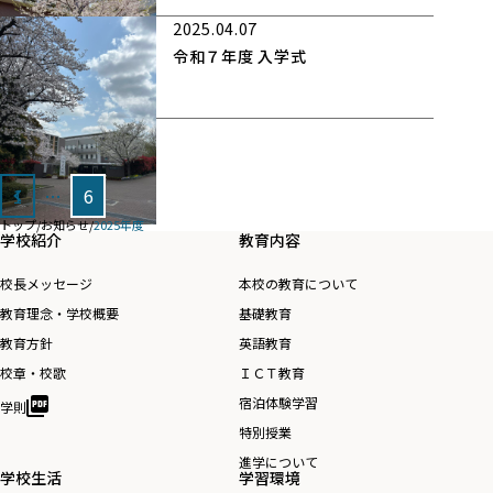
2025.04.07
令和７年度 入学式
投
1
…
6
稿
トップ
/
お知らせ
/
2025年度
の
学校紹介
教育内容
ペ
校長メッセージ
本校の教育について
ー
教育理念・学校概要
基礎教育
ジ
教育方針
英語教育
送
校章・校歌
ＩＣＴ教育
り
宿泊体験学習
学則
特別授業
進学について
学校生活
学習環境