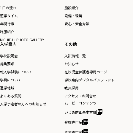
1日の流れ
施設紹介
遊学タイム
設備・環境
年間行事
安心・安全対策
制服紹介
NICHIFUJI PHOTO GALLERY
入学案内
その他
学校説明会
入試情報一覧
募集要項
お知らせ
転入学試験について
在校児童保護者専用ページ
学費について
学校案内デジタルパンフレット
通学地域
教員採用
よくある質問
アクセス・お問合せ
ムービーコンテンツ
入学予定者の方へのお知らせ
いじめ防止基本方針
登校許可届
異装許可願