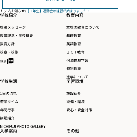
トップ
/
お知らせ
/
【１年生】運動会の練習が始まりました！
学校紹介
教育内容
校長メッセージ
本校の教育について
教育理念・学校概要
基礎教育
教育方針
英語教育
校章・校歌
ＩＣＴ教育
宿泊体験学習
学則
特別授業
進学について
学校生活
学習環境
1日の流れ
施設紹介
遊学タイム
設備・環境
年間行事
安心・安全対策
制服紹介
NICHIFUJI PHOTO GALLERY
入学案内
その他