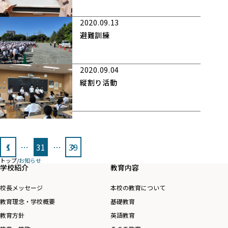
2020.09.13
避難訓練
2020.09.04
縦割り活動
投
1
…
31
…
39
稿
トップ
/
お知らせ
の
学校紹介
教育内容
ペ
校長メッセージ
本校の教育について
ー
教育理念・学校概要
基礎教育
ジ
教育方針
英語教育
送