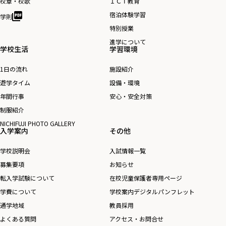
校章・校歌
ＩＣＴ教育
り
宿泊体験学習
学則
特別授業
進学について
学校生活
学習環境
1日の流れ
施設紹介
遊学タイム
設備・環境
年間行事
安心・安全対策
制服紹介
NICHIFUJI PHOTO GALLERY
入学案内
その他
学校説明会
入試情報一覧
募集要項
お知らせ
転入学試験について
在校児童保護者専用ページ
学費について
学校案内デジタルパンフレット
通学地域
教員採用
よくある質問
アクセス・お問合せ