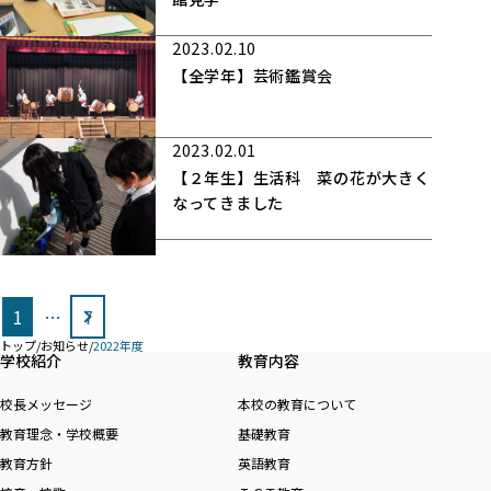
2023.02.10
【全学年】芸術鑑賞会
2023.02.01
【２年生】生活科 菜の花が大きく
なってきました
投
1
…
7
稿
トップ
/
お知らせ
/
2022年度
の
学校紹介
教育内容
ペ
校長メッセージ
本校の教育について
ー
教育理念・学校概要
基礎教育
ジ
教育方針
英語教育
送