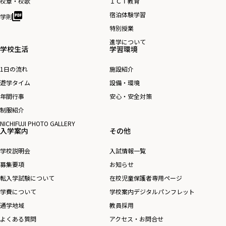
校章・校歌
ＩＣＴ教育
り
宿泊体験学習
学則
特別授業
進学について
学校生活
学習環境
1日の流れ
施設紹介
遊学タイム
設備・環境
年間行事
安心・安全対策
制服紹介
NICHIFUJI PHOTO GALLERY
入学案内
その他
学校説明会
入試情報一覧
募集要項
お知らせ
転入学試験について
在校児童保護者専用ページ
学費について
学校案内デジタルパンフレット
通学地域
教員採用
よくある質問
アクセス・お問合せ