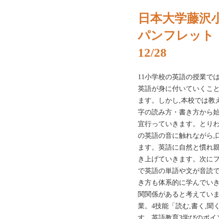
日本大学藤沢
パンフレット
12/28
11小学校の英語の授業では
英語が身に付いていくこと
ます。しかし,本校では教
字の読み方・書き方から始
宜行っていきます。とりわ
の英語の音に触れながら,
ます。英語に自然と慣れ親
き上げていきます。次にフ
で英語の単語や文が音読
き方も体系的に学んでいき
関関係があると考えてい
業。4技能「読む,書く,
す。英語教育3学びのポイントNIH