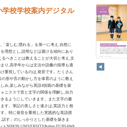
小学校学校案内デジタル
,「楽しむ,慣れる」を第一に考え,自然に
を理想とし,説明などは避ける傾向にあり
えるべきことは教えることが大切と考え,文
まり,高学年からは文法や語彙の指導も適
け重視しているのは,発音です。たくさん
口の形や舌の動かし方を体育のように教え
しみ,楽しみながら英語4技能の基礎を築
ォニクスで音と文字の関係を理解し,自力
できるようにしていきます。また文字の書
ます。筆記の美しさと速さは,英語力と相
ます。特に発音を重視した実践的な英語授
聞く,話す」のしっかりとした基礎を築きま
ON UNIVERSITY&nbsp;FUJISAWA