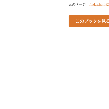
元のページ
../index.html#
このブックを見