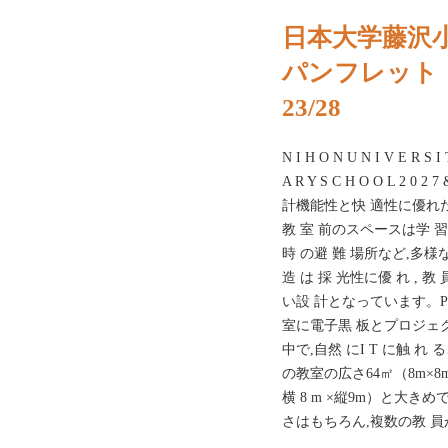
日本大学藤沢
パンフレット
23/28
N I H O N U N I V E R S I 
A R Y S C H O O L 2 0
計機能性と快 適性に優れた空間
教 室 前のスペースは学 習の
時 の避 難 場所など,多様な使
造 は 採 光性に優 れ , 
い設 計となっています。P 
室に電子黒 板とプロジェ
中で,自然 にI T に触 
の教室の広さ64㎡（8m×8m
横 8 m ×縦9m）と大
さはもちろん,複数の教 