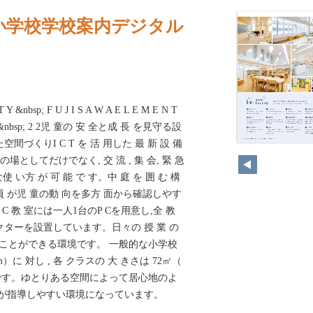
小学校学校案内デジタル
T Y &nbsp; F U J I S A W A E L E M E N T
 2 7 &nbsp; 2 2児 童の 安 全と成 長 を見守る設
づくりI C T を 活 用した 最 新 設 備
場としてだけでなく, 交 流 , 集 会, 緊 急
 い方 が 可 能 で す。中 庭 を 囲 む 構
教 員 が児 童の動 向を多方 面から確認しやす
C 教 室には一人1台のP Cを用意し,全 教
クターを設置しています。日々の 授 業 の
れ ることができる環境です。 一般的な小学校
）に 対し , 各 クラスの 大 きさは 72㎡（
きめです。ゆとりある空間によって居心地のよ
員が指導しやすい環境になっています。