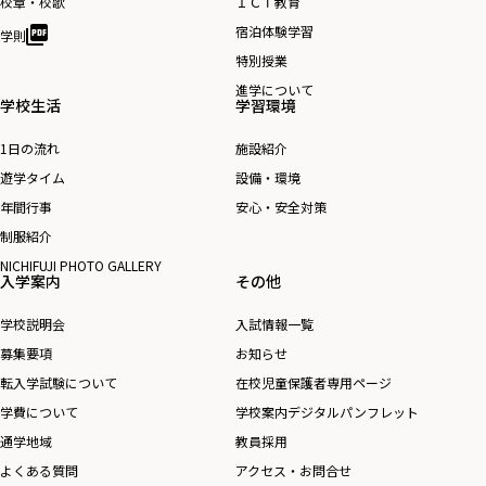
校章・校歌
ＩＣＴ教育
り
宿泊体験学習
学則
特別授業
進学について
学校生活
学習環境
1日の流れ
施設紹介
遊学タイム
設備・環境
年間行事
安心・安全対策
制服紹介
NICHIFUJI PHOTO GALLERY
入学案内
その他
学校説明会
入試情報一覧
募集要項
お知らせ
転入学試験について
在校児童保護者専用ページ
学費について
学校案内デジタルパンフレット
通学地域
教員採用
よくある質問
アクセス・お問合せ