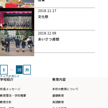
2018.11.17
文化祭
2018.11.09
あいさつ週間
投
1
…
38
39
稿
トップ
/
お知らせ
の
学校紹介
教育内容
ペ
校長メッセージ
本校の教育について
ー
教育理念・学校概要
基礎教育
ジ
教育方針
英語教育
送