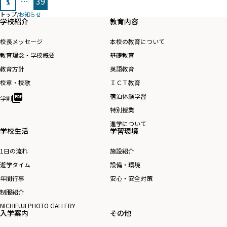
1
…
39
稿
トップ
/
お知らせ
の
学校紹介
教育内容
ペ
校長メッセージ
本校の教育について
ー
教育理念・学校概要
基礎教育
ジ
教育方針
英語教育
送
校章・校歌
ＩＣＴ教育
り
宿泊体験学習
学則
特別授業
進学について
学校生活
学習環境
1日の流れ
施設紹介
遊学タイム
設備・環境
年間行事
安心・安全対策
制服紹介
NICHIFUJI PHOTO GALLERY
入学案内
その他