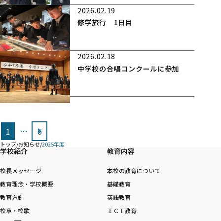
2026.02.19
修学旅行 1日目
2026.02.18
中学校の合唱コンクールに参加
投
1
…
6
稿
トップ
/
お知らせ
/
2025年度
の
学校紹介
教育内容
ペ
校長メッセージ
本校の教育について
ー
教育理念・学校概要
基礎教育
ジ
教育方針
英語教育
送
校章・校歌
ＩＣＴ教育
り