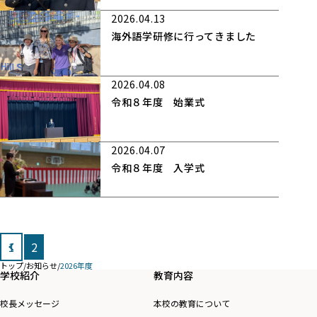
2026.04.13
海外語学研修に行ってきました
2026.04.08
令和８年度 始業式
2026.04.07
令和８年度 入学式
投
1
2
稿
トップ
/
お知らせ
/
2026年度
の
学校紹介
教育内容
ペ
校長メッセージ
本校の教育について