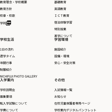
ー
教育理念・学校概要
基礎教育
ジ
教育方針
英語教育
送
校章・校歌
ＩＣＴ教育
り
宿泊体験学習
学則
特別授業
進学について
学校生活
学習環境
1日の流れ
施設紹介
遊学タイム
設備・環境
年間行事
安心・安全対策
制服紹介
NICHIFUJI PHOTO GALLERY
入学案内
その他
学校説明会
入試情報一覧
募集要項
お知らせ
転入学試験について
在校児童保護者専用ページ
学費について
学校案内デジタルパンフレット